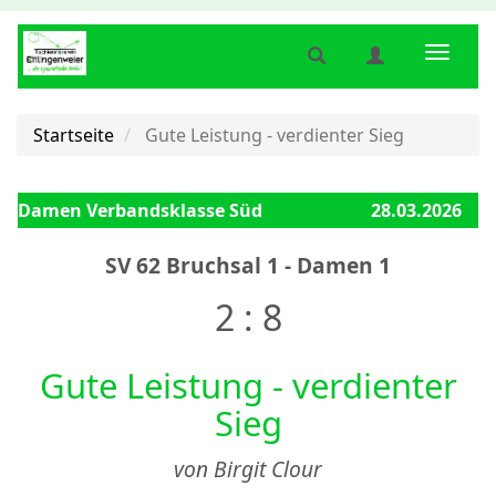
Suche
Benutzermenü
Naviga
anzeigen
anzeigen
anzeig
bzw.
bzw.
bzw.
verbergen
verbergen
verber
Startseite
Gute Leistung - verdienter Sieg
Damen Verbandsklasse Süd
28.03.2026
SV 62 Bruchsal 1 - Damen 1
2 : 8
Gute Leistung - verdienter
Sieg
von Birgit Clour