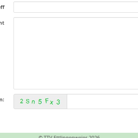
ff
ht
n:
© TTV Ettlingenweier 2026