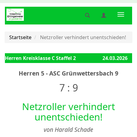
Suche
Benutzermenü
Naviga
anzeigen
anzeigen
anzeig
bzw.
bzw.
bzw.
verbergen
verbergen
verber
Startseite
Netzroller verhindert unentschieden!
Herren Kreisklasse C Staffel 2
24.03.2026
Herren 5 - ASC Grünwettersbach 9
7 : 9
Netzroller verhindert
unentschieden!
von Harald Schade