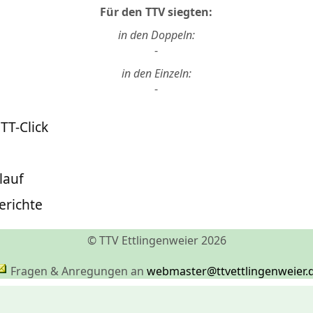
Für den TTV siegten:
in den Doppeln:
-
in den Einzeln:
-
 TT-Click
lauf
erichte
© TTV Ettlingenweier 2026
Fragen & Anregungen an
webmaster@ttvettlingenweier.