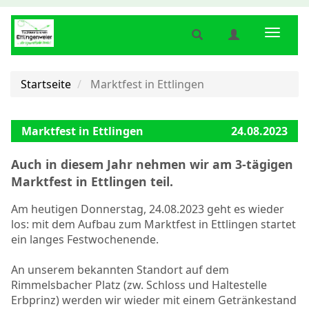
Suche
Benutzermenü
Naviga
anzeigen
anzeigen
anzeig
bzw.
bzw.
bzw.
verbergen
verbergen
verber
Startseite
Marktfest in Ettlingen
Marktfest in Ettlingen
24.08.2023
Auch in diesem Jahr nehmen wir am 3-tägigen
Marktfest in Ettlingen teil.
Am heutigen Donnerstag, 24.08.2023 geht es wieder
los: mit dem Aufbau zum Marktfest in Ettlingen startet
ein langes Festwochenende.
An unserem bekannten Standort auf dem
Rimmelsbacher Platz (zw. Schloss und Haltestelle
Erbprinz) werden wir wieder mit einem Getränkestand