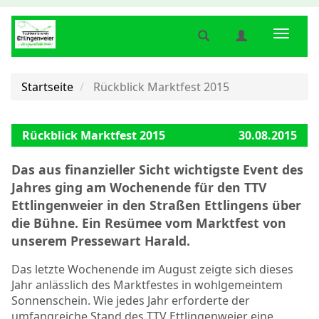
Suche
Benutzermenü
Naviga
anzeigen
anzeigen
anzeig
bzw.
bzw.
bzw.
verbergen
verbergen
verber
Startseite
Rückblick Marktfest 2015
Rückblick Marktfest 2015
30.08.2015
Das aus finanzieller Sicht wichtigste Event des
Jahres ging am Wochenende für den TTV
Ettlingenweier in den Straßen Ettlingens über
die Bühne. Ein Resümee vom Marktfest von
unserem Pressewart Harald.
Das letzte Wochenende im August zeigte sich dieses
Jahr anlässlich des Marktfestes in wohlgemeintem
Sonnenschein. Wie jedes Jahr erforderte der
umfangreiche Stand des TTV Ettlingenweier eine