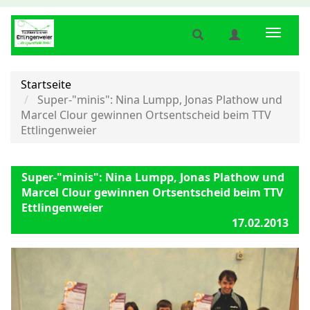
Suche
Benutzermenü
Naviga
anzeigen
anzeigen
anzeig
bzw.
bzw.
bzw.
verbergen
verbergen
verber
Startseite
Super-"minis": Nina Lumpp, Jonas Plathow und
Marcel Clour gewinnen Ortsentscheid beim TTV
Ettlingenweier
Super-"minis": Nina Lumpp, Jonas Plathow und
Marcel Clour gewinnen Ortsentscheid beim TTV
Ettlingenweier
17.02.2013