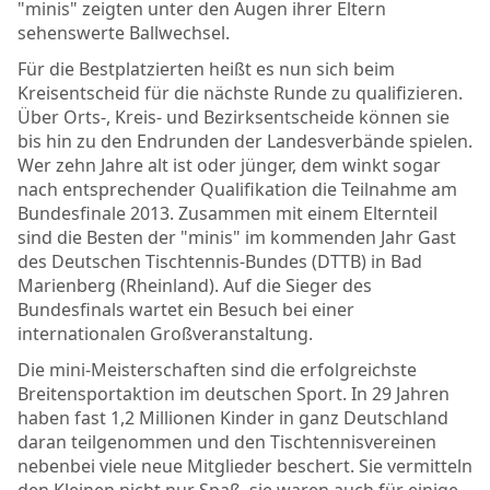
"minis" zeigten unter den Augen ihrer Eltern
sehenswerte Ballwechsel.
Für die Bestplatzierten heißt es nun sich beim
Kreisentscheid für die nächste Runde zu qualifizieren.
Über Orts-, Kreis- und Bezirksentscheide können sie
bis hin zu den Endrunden der Landesverbände spielen.
Wer zehn Jahre alt ist oder jünger, dem winkt sogar
nach entsprechender Qualifikation die Teilnahme am
Bundesfinale 2013. Zusammen mit einem Elternteil
sind die Besten der "minis" im kommenden Jahr Gast
des Deutschen Tischtennis-Bundes (DTTB) in Bad
Marienberg (Rheinland). Auf die Sieger des
Bundesfinals wartet ein Besuch bei einer
internationalen Großveranstaltung.
Die mini-Meisterschaften sind die erfolgreichste
Breitensportaktion im deutschen Sport. In 29 Jahren
haben fast 1,2 Millionen Kinder in ganz Deutschland
daran teilgenommen und den Tischtennisvereinen
nebenbei viele neue Mitglieder beschert. Sie vermitteln
den Kleinen nicht nur Spaß, sie waren auch für einige