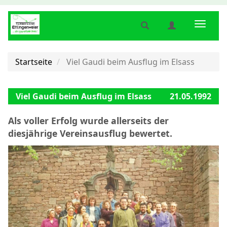
Suche
Benutzermenü
Naviga
anzeigen
anzeigen
anzeig
bzw.
bzw.
bzw.
verbergen
verbergen
verber
Startseite
Viel Gaudi beim Ausflug im Elsass
Viel Gaudi beim Ausflug im Elsass
21.05.1992
Als voller Erfolg wurde allerseits der
diesjährige Vereinsausflug bewertet.