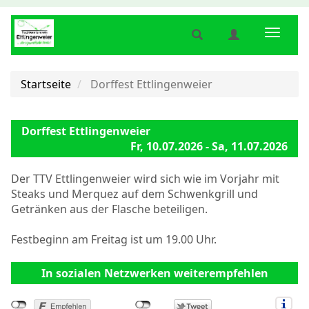
Suche
Benutzermenü
Naviga
anzeigen
anzeigen
anzeig
bzw.
bzw.
bzw.
verbergen
verbergen
verber
Startseite
Dorffest Ettlingenweier
Dorffest Ettlingenweier
Fr, 10.07.2026 - Sa, 11.07.2026
Der TTV Ettlingenweier wird sich wie im Vorjahr mit
Steaks und Merquez auf dem Schwenkgrill und
Getränken aus der Flasche beteiligen.
Festbeginn am Freitag ist um 19.00 Uhr.
In sozialen Netzwerken weiterempfehlen