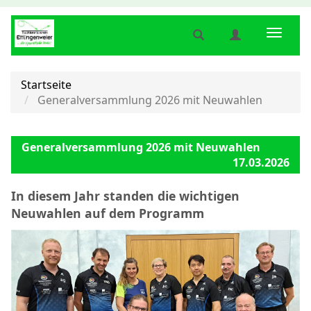
Suche
Benutzermenü
Naviga
anzeigen
anzeigen
anzeig
bzw.
bzw.
bzw.
verbergen
verbergen
verber
Startseite
Generalversammlung 2026 mit Neuwahlen
Generalversammlung 2026 mit Neuwahlen
17.03.2026
In diesem Jahr standen die wichtigen
Neuwahlen auf dem Programm