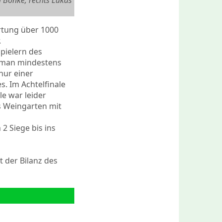
im Bönke, rechts Lukas
rtung über 1000
.
Spielern des
e man mindestens
nur einer
. Im Achtelfinale
le war leider
s Weingarten mit
2 Siege bis ins
 der Bilanz des