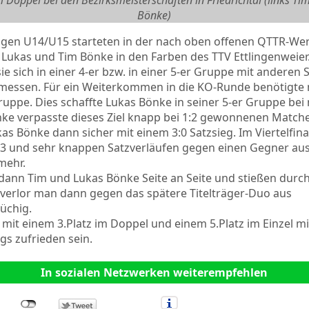
m Doppel bei den Bezirksmeisterschaften in Friedrichtal (links T
Bönke)
ungen U14/U15 starteten in der nach oben offenen QTTR-We
Lukas und Tim Bönke in den Farben des TTV Ettlingenweier
e sich in einer 4-er bzw. in einer 5-er Gruppe mit anderen 
 messen. Für ein Weiterkommen in die KO-Runde benötigt
Gruppe. Dies schaffte Lukas Bönke in seiner 5-er Gruppe bei 
ke verpasste dieses Ziel knapp bei 1:2 gewonnenen Matches
as Bönke dann sicher mit einem 3:0 Satzsieg. Im Viertelfina
1:3 und sehr knappen Satzverläufen gegen einen Gegner au
mehr.
dann Tim und Lukas Bönke Seite an Seite und stießen durch 
t verlor man dann gegen das spätere Titelträger-Duo aus
üchig.
t einem 3.Platz im Doppel und einem 5.Platz im Einzel mit
s zufrieden sein.
In sozialen Netzwerken weiterempfehlen