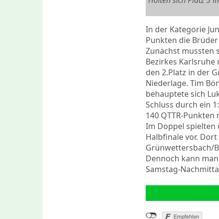
Holten sich Platz 3 i
In der Kategorie J
Punkten die Brüder 
Zunächst mussten si
Bezirkes Karlsruhe
den 2.Platz in der 
Niederlage. Tim Bön
behauptete sich Luk
Schluss durch ein 
140 QTTR-Punkten 
Im Doppel spielten 
Halbfinale vor. Dor
Grünwettersbach/B
Dennoch kann man mi
Samstag-Nachmittag