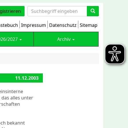
gistrieren
stebuch
Impressum
Datenschutz
Sitemap
026/2027
Archiv
11.12.2003
einsinterne
 das alles unter
rschaften
noch bekannt