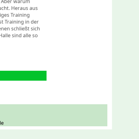
e! Aber warum
cht. Heraus aus
iges Training
t Training in der
nen schließt sich
alle sind alle so
de