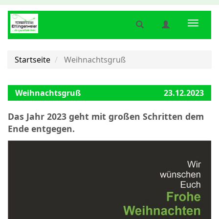
Suche
Benutzermenü
Naviga
anzeigen
anzeigen
anzeig
bzw.
bzw.
bzw.
verbergen
verbergen
verber
Startseite
Weihnachtsgruß
Weihnachtsgruß
23.12.2023
Das Jahr 2023 geht mit großen Schritten dem
Ende entgegen.