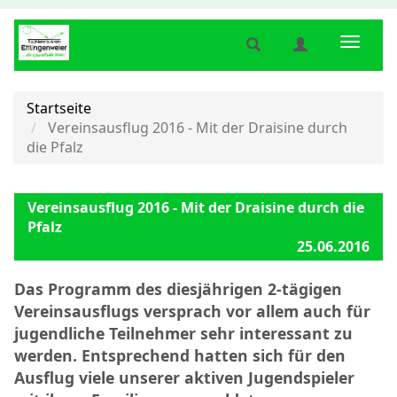
Suche
Benutzermenü
Naviga
anzeigen
anzeigen
anzeig
bzw.
bzw.
bzw.
verbergen
verbergen
verber
Startseite
Vereinsausflug 2016 - Mit der Draisine durch
die Pfalz
Vereinsausflug 2016 - Mit der Draisine durch die
Pfalz
25.06.2016
Das Programm des diesjährigen 2-tägigen
Vereinsausflugs versprach vor allem auch für
jugendliche Teilnehmer sehr interessant zu
werden. Entsprechend hatten sich für den
Ausflug viele unserer aktiven Jugendspieler