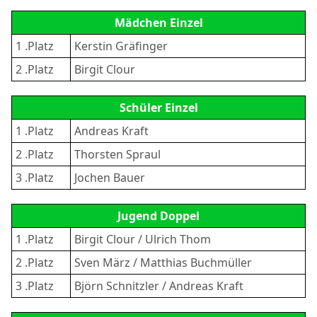
Mädchen Einzel
1 .Platz
Kerstin Gräfinger
2 .Platz
Birgit Clour
Schüler Einzel
1 .Platz
Andreas Kraft
2 .Platz
Thorsten Spraul
3 .Platz
Jochen Bauer
Jugend Doppel
1 .Platz
Birgit Clour / Ulrich Thom
2 .Platz
Sven März / Matthias Buchmüller
3 .Platz
Björn Schnitzler / Andreas Kraft