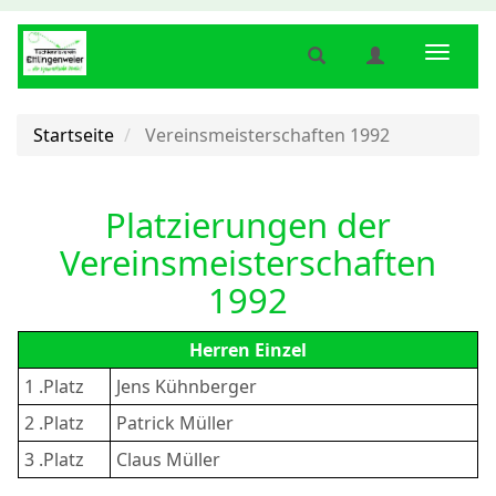
Suche
Benutzermenü
Naviga
anzeigen
anzeigen
anzeig
bzw.
bzw.
bzw.
verbergen
verbergen
verber
Startseite
Vereinsmeisterschaften 1992
Platzierungen der
Vereinsmeisterschaften
1992
Herren Einzel
1 .Platz
Jens Kühnberger
2 .Platz
Patrick Müller
3 .Platz
Claus Müller